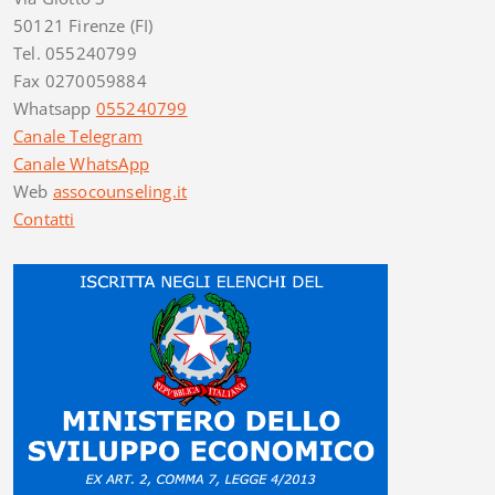
50121 Firenze (FI)
Tel. 055240799
Fax 0270059884
Whatsapp
055240799
Canale Telegram
Canale WhatsApp
Web
assocounseling.it
Contatti