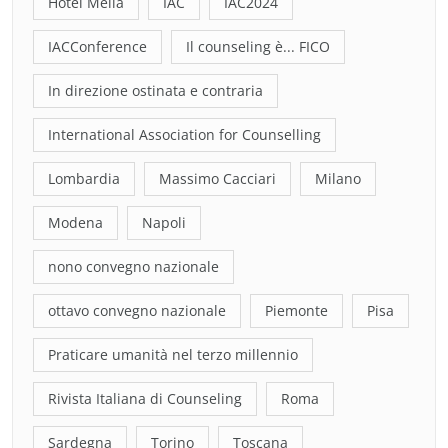
Hotel Melià
IAC
IAC2024
IACConference
Il counseling è... FICO
In direzione ostinata e contraria
International Association for Counselling
Lombardia
Massimo Cacciari
Milano
Modena
Napoli
nono convegno nazionale
ottavo convegno nazionale
Piemonte
Pisa
Praticare umanità nel terzo millennio
Rivista Italiana di Counseling
Roma
Sardegna
Torino
Toscana