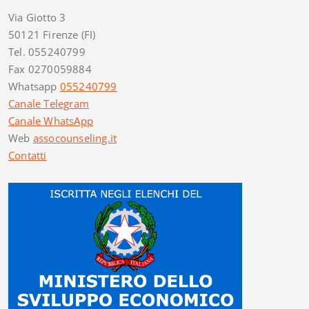
Via Giotto 3
50121 Firenze (FI)
Tel. 055240799
Fax 0270059884
Whatsapp
055240799
Canale Telegram
Canale WhatsApp
Web
assocounseling.it
Contatti