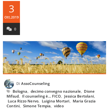
3
Ott,2019
0
Di
AssoCounseling
Bologna
,
decimo convegno nazionale
,
Dione
Mifsud
,
Il counseling è... FICO
,
Jessica Bertolani
,
Luca Rizzo Nervo
,
Luigina Mortari
,
Maria Grazia
Contini
,
Simone Tempia
,
video