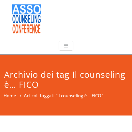
Archivio dei tag Il counseling
è… FICO
Home
/
Articoli taggati "Il counseling è… FICO"