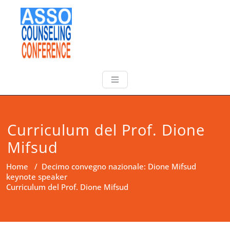
Curriculum del Prof. Dione
Mifsud
Home
/
Decimo convegno nazionale: Dione Mifsud
keynote speaker
Curriculum del Prof. Dione Mifsud