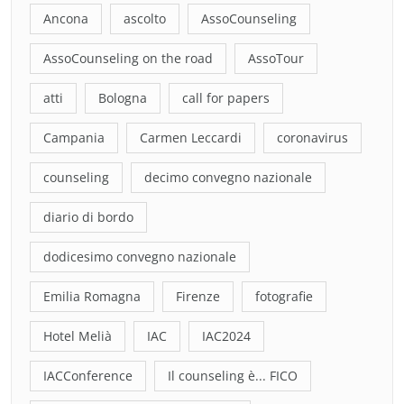
Ancona
ascolto
AssoCounseling
AssoCounseling on the road
AssoTour
atti
Bologna
call for papers
Campania
Carmen Leccardi
coronavirus
counseling
decimo convegno nazionale
diario di bordo
dodicesimo convegno nazionale
Emilia Romagna
Firenze
fotografie
Hotel Melià
IAC
IAC2024
IACConference
Il counseling è... FICO