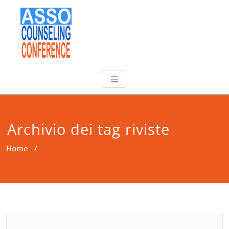
Archivio dei tag riviste
Home
/